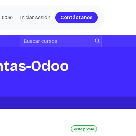
log
Contacto
Iniciar sesión
Contáctanos
- 5050
ntas-Odoo
Vista previa