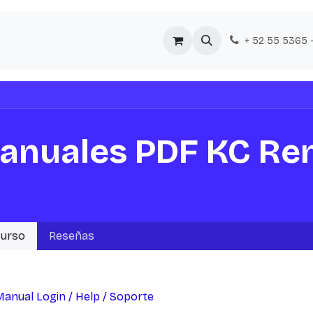
osotros
Soluciones
Equipos
Preguntas Frecuentes
B
+ 52 55 5365 
anuales PDF KC Re
urso
Reseñas
anual Login / Help / Soporte